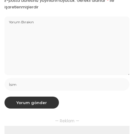
E-posta adresiniz yayınlanmayacak.
Gerekli alanlar
*
ile
işaretlenmişlerdir
— Reklam —