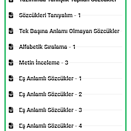
Sözcükleri Tanıyalım - 1
Tek Başına Anlamı Olmayan Sözcükler
Alfabetik Sıralama - 1
Metin İnceleme - 3
Eş Anlamlı Sözcükler - 1
Eş Anlamlı Sözcükler - 2
Eş Anlamlı Sözcükler - 3
Eş Anlamlı Sözcükler - 4