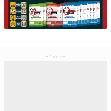
— Reklam —