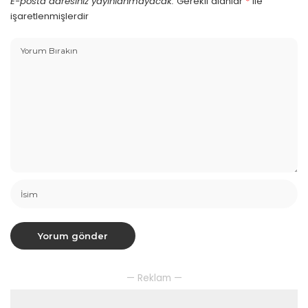
E-posta adresiniz yayınlanmayacak.
Gerekli alanlar
*
ile
işaretlenmişlerdir
— Reklam —