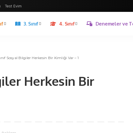
ı
Test Evim
ıf
3. Sınıf
4. Sınıf
Denemeler ve T
ınıf Sosyal Bilgiler Herkesin Bir Kimliği Var – 1
giler Herkesin Bir