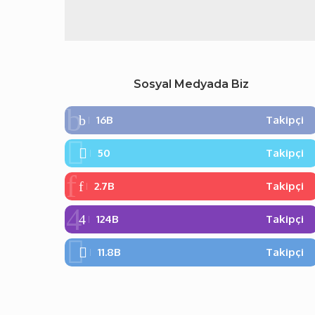
Sosyal Medyada Biz
16B
Takipçi
50
Takipçi
2.7B
Takipçi
124B
Takipçi
11.8B
Takipçi