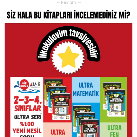
— Reklam —