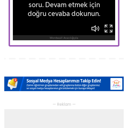
— Reklam —