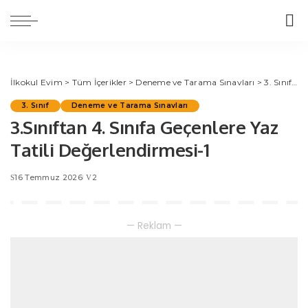
İlkokul Evim
>
Tüm İçerikler
>
Deneme ve Tarama Sınavları
>
3. Sınıf
>
3
3. Sınıf
Deneme ve Tarama Sınavları
3.Sınıftan 4. Sınıfa Geçenlere Yaz
Tatili Değerlendirmesi-1
16 Temmuz 2026
2
— Reklam —