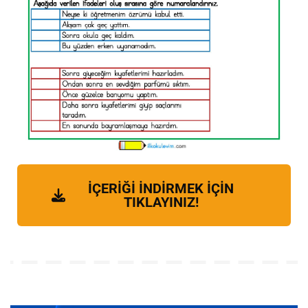
İÇERİĞİ İNDİRMEK İÇİN
TIKLAYINIZ!