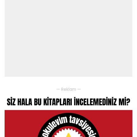
— Reklam —