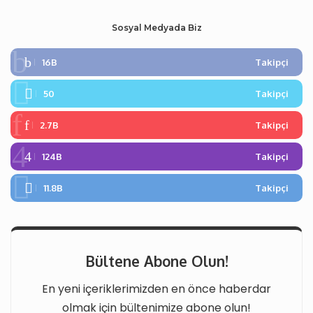
Sosyal Medyada Biz
16B
Takipçi
50
Takipçi
2.7B
Takipçi
124B
Takipçi
11.8B
Takipçi
Bültene Abone Olun!
En yeni içeriklerimizden en önce haberdar
olmak için bültenimize abone olun!