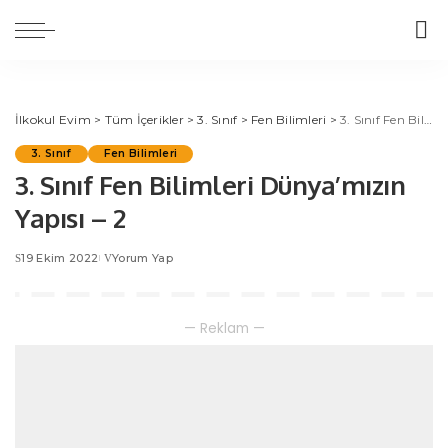
İlkokul Evim
>
Tüm İçerikler
>
3. Sınıf
>
Fen Bilimleri
>
3. Sınıf Fen Bilimleri Dünya’mızın Yapısı – 2
3. Sınıf
Fen Bilimleri
3. Sınıf Fen Bilimleri Dünya’mızın
Yapısı – 2
19 Ekim 2022
Yorum Yap
— Reklam —