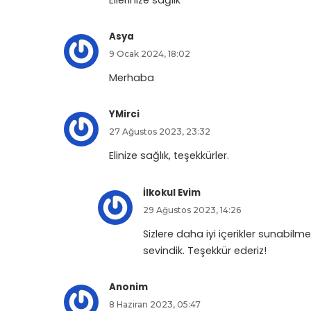
Ellerinize sağlık
Asya
9 Ocak 2024, 18:02
Merhaba
YMirci
27 Ağustos 2023, 23:32
Elinize sağlık, teşekkürler.
İlkokul Evim
29 Ağustos 2023, 14:26
Sizlere daha iyi içerikler sunabilm
sevindik. Teşekkür ederiz!
Anonim
8 Haziran 2023, 05:47