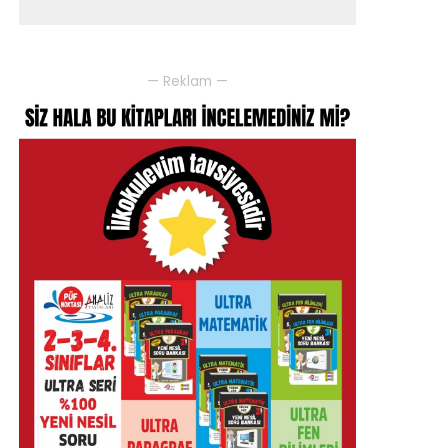
— Reklam —