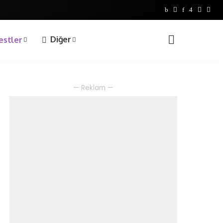
Bilgi Yarışmaları
1. Sınıf
Diğer
estler
2. Sınıf
3. Sınıf
4. Sınıf
Bilgi Yarışmaları
— Reklam —
1. Sınıf
2. Sınıf
3. Sınıf
4. Sınıf