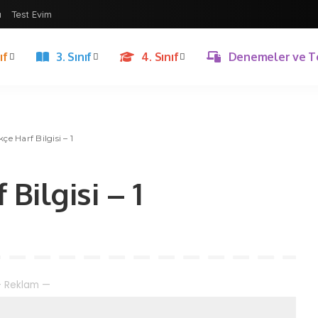
ı
Test Evim
ıf
3. Sınıf
4. Sınıf
Denemeler ve T
kçe Harf Bilgisi – 1
 Bilgisi – 1
 Reklam —