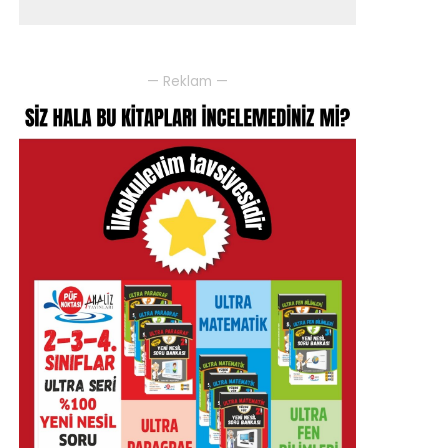
— Reklam —