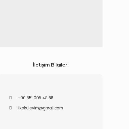
İletişim Bilgileri
+90 551 005 48 88
ilkokulevim@gmail.com