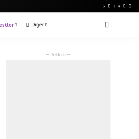
Bilgi Yarışmaları
1. Sınıf
Diğer
estler
2. Sınıf
3. Sınıf
4. Sınıf
Bilgi Yarışmaları
— Reklam —
1. Sınıf
2. Sınıf
3. Sınıf
4. Sınıf