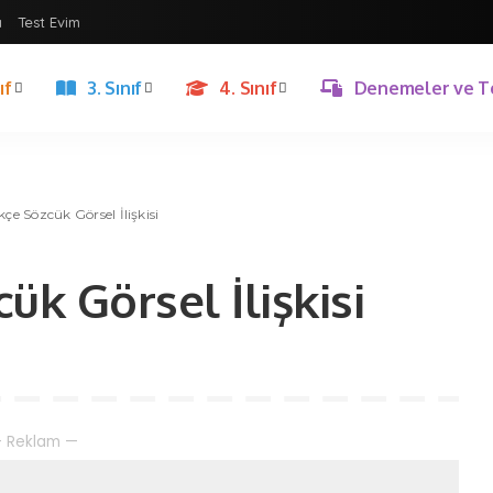
ı
Test Evim
ıf
3. Sınıf
4. Sınıf
Denemeler ve T
rkçe Sözcük Görsel İlişkisi
cük Görsel İlişkisi
 Reklam —