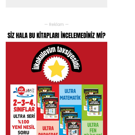
— Reklam —