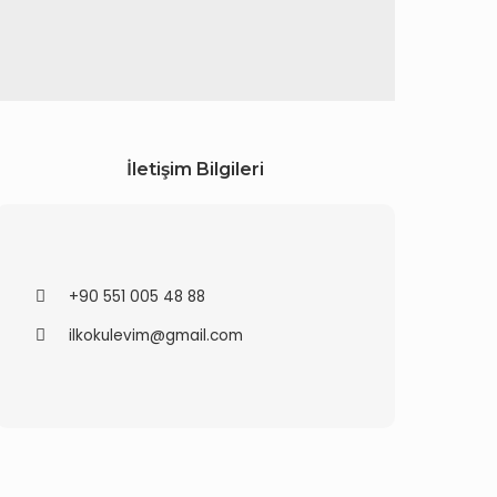
İletişim Bilgileri
+90 551 005 48 88
ilkokulevim@gmail.com