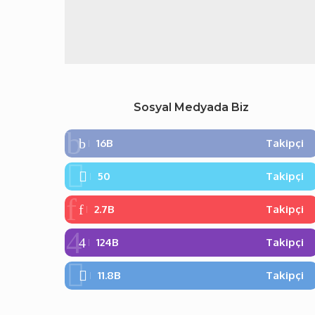
Sosyal Medyada Biz
16B
Takipçi
50
Takipçi
2.7B
Takipçi
124B
Takipçi
11.8B
Takipçi