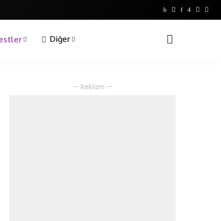
Bilgi Yarışmaları
1. Sınıf
Diğer
estler
2. Sınıf
3. Sınıf
4. Sınıf
Bilgi Yarışmaları
— Reklam —
1. Sınıf
2. Sınıf
3. Sınıf
4. Sınıf