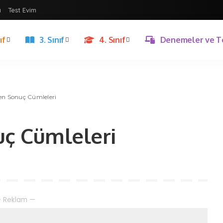
ı
Test Evim
ıf
3. Sınıf
4. Sınıf
Denemeler ve T
den Sonuç Cümleleri
uç Cümleleri
 Reklam —