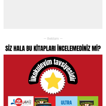
— Reklam —