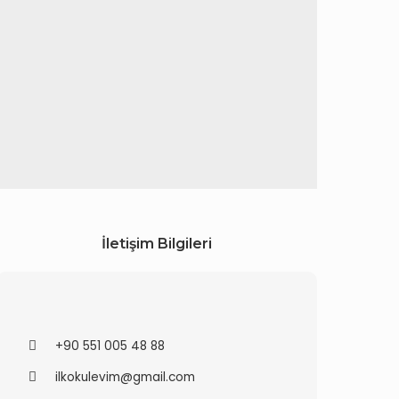
İletişim Bilgileri
+90 551 005 48 88
ilkokulevim@gmail.com