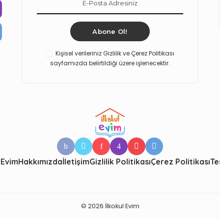
Abone Ol!
Kişisel verileriniz Gizlilik ve Çerez Politikası
sayfamızda belirtildiği üzere işlenecektir.
 Evim
Hakkımızda
İletişim
Gizlilik Politikası
Çerez Politikası
Te
© 2026 İlkokul Evim