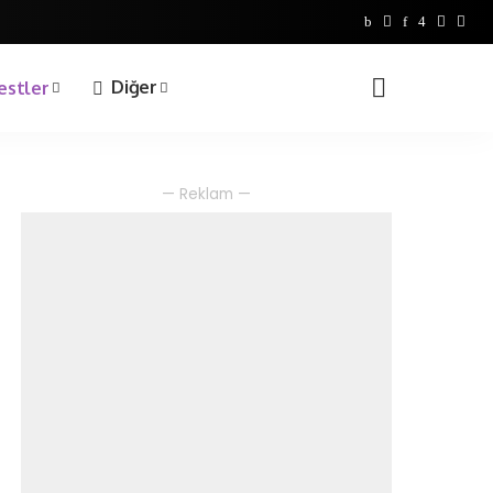
Bilgi Yarışmaları
1. Sınıf
Diğer
estler
2. Sınıf
3. Sınıf
4. Sınıf
Bilgi Yarışmaları
— Reklam —
1. Sınıf
2. Sınıf
3. Sınıf
4. Sınıf