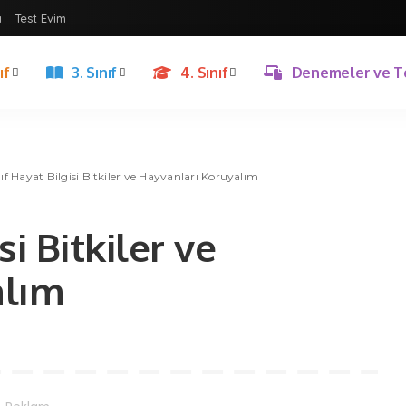
ı
Test Evim
ıf
3. Sınıf
4. Sınıf
Denemeler ve T
nıf Hayat Bilgisi Bitkiler ve Hayvanları Koruyalım
si Bitkiler ve
alım