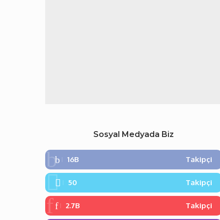
Sosyal Medyada Biz
16B
Takipçi
50
Takipçi
2.7B
Takipçi