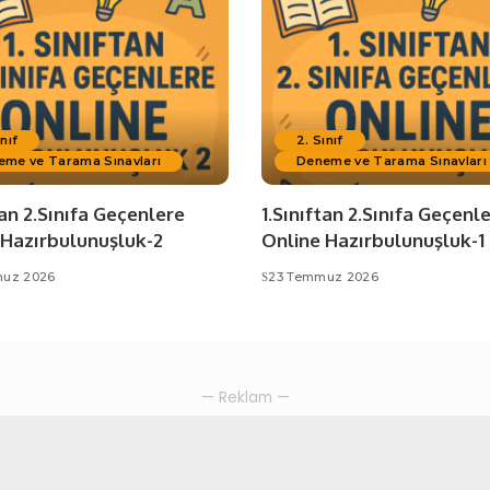
ınıf
2. Sınıf
eme ve Tarama Sınavları
Deneme ve Tarama Sınavları
tan 2.Sınıfa Geçenlere
1.Sınıftan 2.Sınıfa Geçenl
 Hazırbulunuşluk-2
Online Hazırbulunuşluk-1
uz 2026
23 Temmuz 2026
— Reklam —