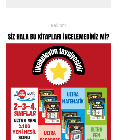
— Reklam —