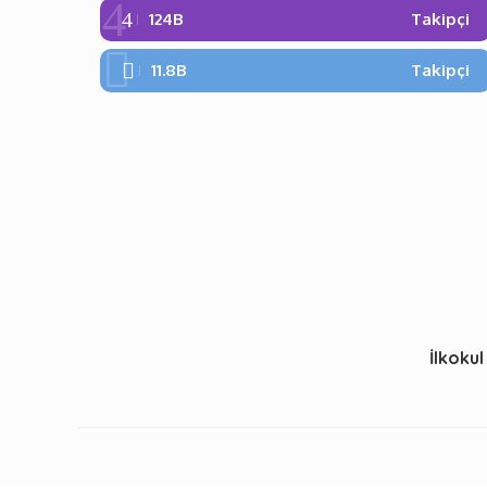
124B
Takipçi
11.8B
Takipçi
İlkokul