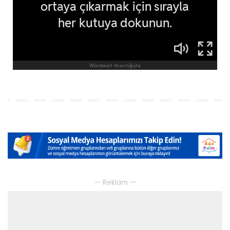
— Reklam —