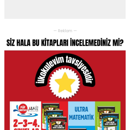
— Reklam —