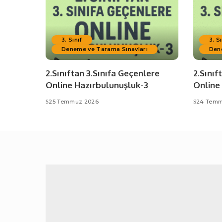
3. Sınıf
3. Sı
Deneme ve Tarama Sınavları
Den
2.Sınıftan 3.Sınıfa Geçenlere
2.Sınıf
Online Hazırbulunuşluk-3
Online
25 Temmuz 2026
24 Temm