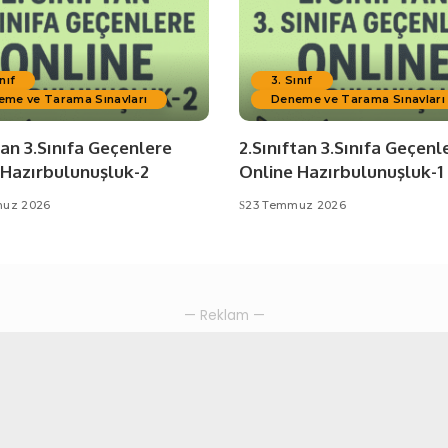
nıf
3. Sınıf
eme ve Tarama Sınavları
Deneme ve Tarama Sınavları
tan 3.Sınıfa Geçenlere
2.Sınıftan 3.Sınıfa Geçenl
 Hazırbulunuşluk-2
Online Hazırbulunuşluk-1
uz 2026
23 Temmuz 2026
— Reklam —