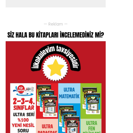
— Reklam —