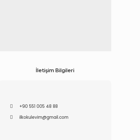
İletişim Bilgileri
+90 551 005 48 88
ilkokulevim@gmail.com