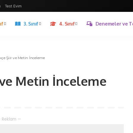
ı
Test Evim
ıf
3. Sınıf
4. Sınıf
Denemeler ve T
rkçe Şiir ve Metin İnceleme
ir ve Metin İnceleme
 Reklam —