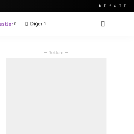
Bilgi Yarışmaları
1. Sınıf
Diğer
estler
2. Sınıf
3. Sınıf
4. Sınıf
Bilgi Yarışmaları
— Reklam —
1. Sınıf
2. Sınıf
3. Sınıf
4. Sınıf