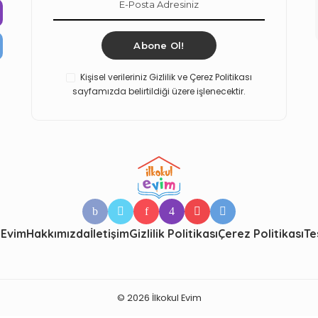
Abone Ol!
Kişisel verileriniz Gizlilik ve Çerez Politikası
sayfamızda belirtildiği üzere işlenecektir.
 Evim
Hakkımızda
İletişim
Gizlilik Politikası
Çerez Politikası
Te
© 2026 İlkokul Evim