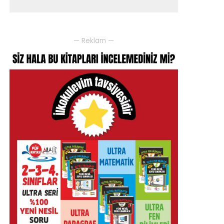
— Reklam —