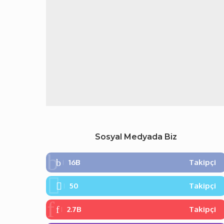
Sosyal Medyada Biz
16B
Takipçi
50
Takipçi
2.7B
Takipçi