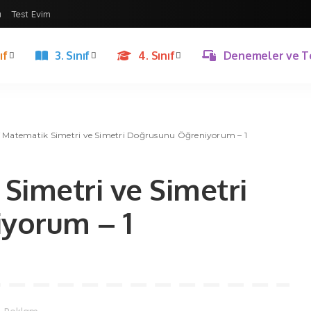
ı
Test Evim
ıf
3. Sınıf
4. Sınıf
Denemeler ve T
ıf Matematik Simetri ve Simetri Doğrusunu Öğreniyorum – 1
 Simetri ve Simetri
yorum – 1