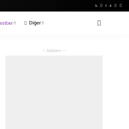
Bilgi Yarışmaları
1. Sınıf
Diğer
estler
2. Sınıf
3. Sınıf
4. Sınıf
Bilgi Yarışmaları
— Reklam —
1. Sınıf
2. Sınıf
3. Sınıf
4. Sınıf