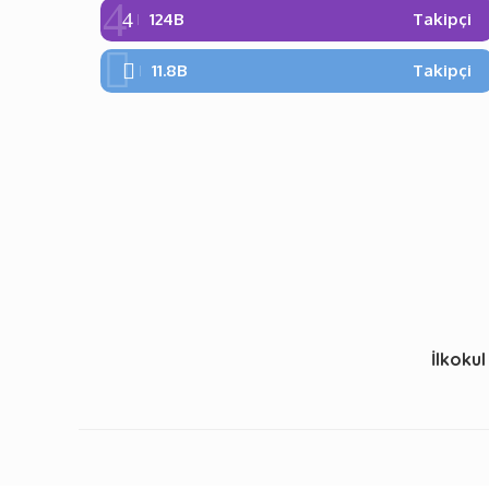
124B
Takipçi
11.8B
Takipçi
İlkokul