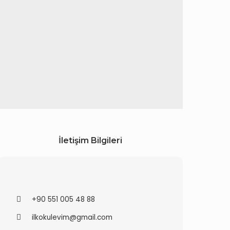
İletişim Bilgileri
+90 551 005 48 88
ilkokulevim@gmail.com