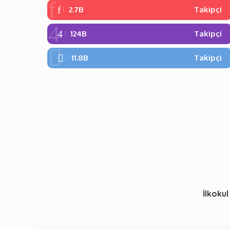
2.7B
Takipçi
124B
Takipçi
11.8B
Takipçi
İlkokul