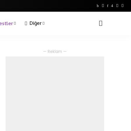
Bilgi Yarışmaları
1. Sınıf
Diğer
estler
2. Sınıf
3. Sınıf
4. Sınıf
Bilgi Yarışmaları
— Reklam —
1. Sınıf
2. Sınıf
3. Sınıf
4. Sınıf