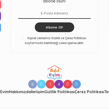
abone olun!
Abone Ol!
Kişisel verileriniz Gizlilik ve Çerez Politikası
sayfamızda belirtildiği üzere işlenecektir.
 Evim
Hakkımızda
İletişim
Gizlilik Politikası
Çerez Politikası
Te