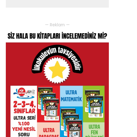
— Reklam —