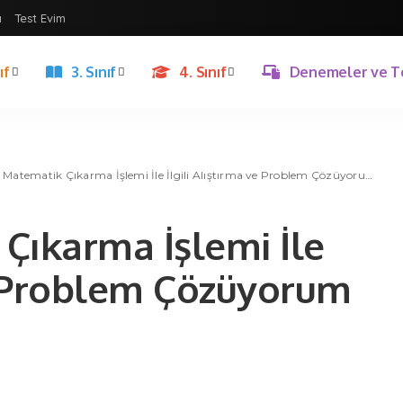
ı
Test Evim
ıf
3. Sınıf
4. Sınıf
Denemeler ve T
f Matematik Çıkarma İşlemi İle İlgili Alıştırma ve Problem Çözüyorum – 2
 Çıkarma İşlemi İle
ve Problem Çözüyorum