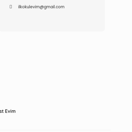
ilkokulevim@gmail.com
st Evim