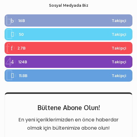
Sosyal Medyada Biz
16B
Takipçi
50
Takipçi
2.7B
Takipçi
124B
Takipçi
11.8B
Takipçi
Bültene Abone Olun!
En yeni içeriklerimizden en önce haberdar
olmak için bültenimize abone olun!