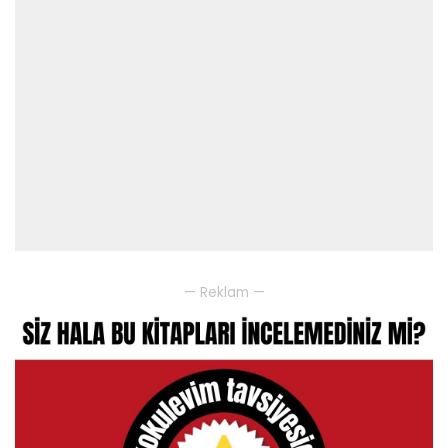
— Reklam —