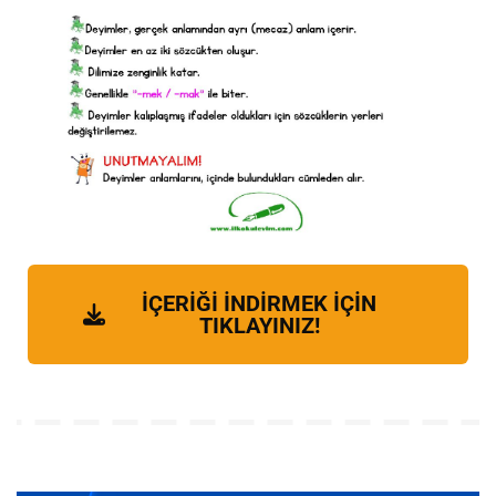
İÇERİĞİ İNDİRMEK İÇİN
TIKLAYINIZ!