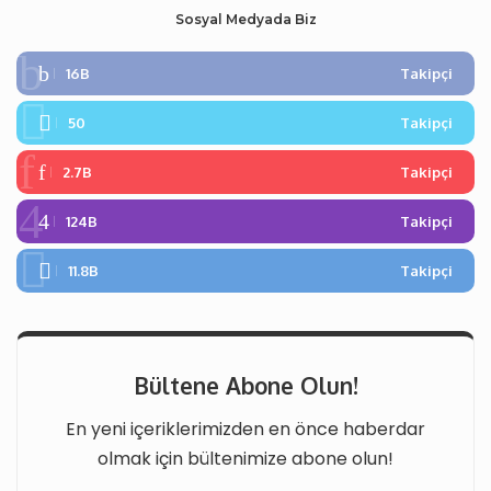
Sosyal Medyada Biz
16B
Takipçi
50
Takipçi
2.7B
Takipçi
124B
Takipçi
11.8B
Takipçi
Bültene Abone Olun!
En yeni içeriklerimizden en önce haberdar
olmak için bültenimize abone olun!