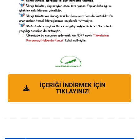
İÇERİĞİ İNDİRMEK İÇİN
TIKLAYINIZ!