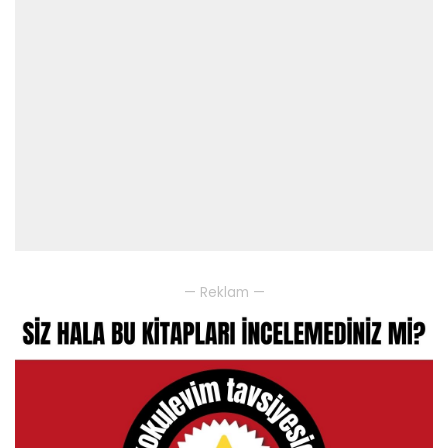
— Reklam —