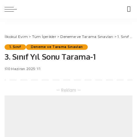
İlkokul Evim
>
Tüm İçerikler
>
Deneme ve Tarama Sınavları
>
1. Sınıf
>
3.
1. Sınıf
Deneme ve Tarama Sınavları
3. Sınıf Yıl Sonu Tarama-1
10 Haziran 2025
1
— Reklam —