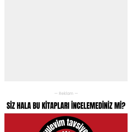
— Reklam —