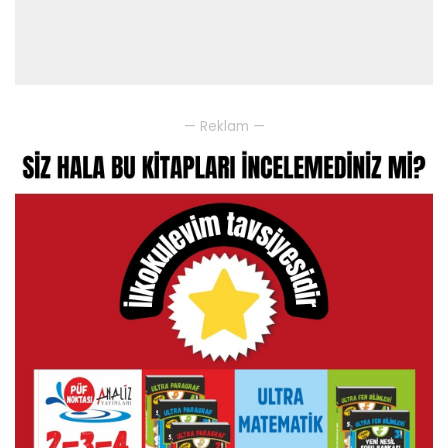
— Reklam —