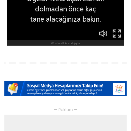
— Reklam —