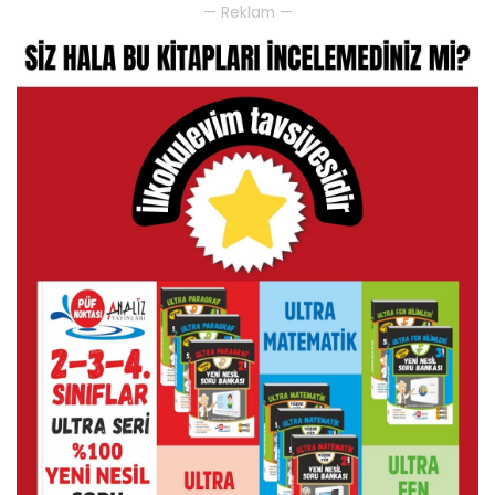
— Reklam —