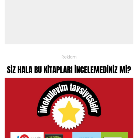
— Reklam —