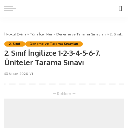
İlkokul Evim
>
Tüm İçerikler
>
Deneme ve Tarama Sınavları
>
2. Sınıf
>
2
2. Sınıf
Deneme ve Tarama Sınavları
2. Sınıf İngilizce 1-2-3-4-5-6-7.
Üniteler Tarama Sınavı
3 Nisan 2026
1
— Reklam —