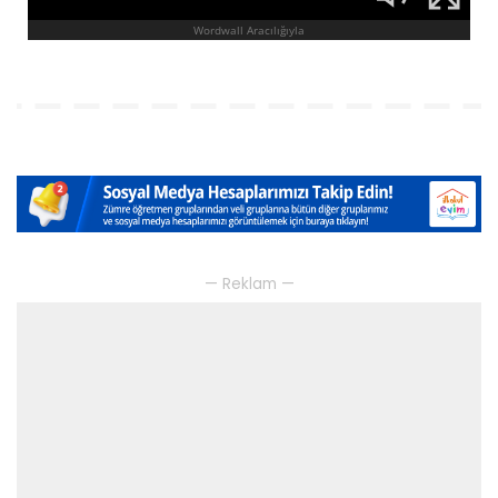
— Reklam —