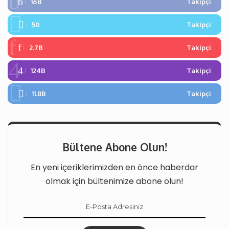
16B
Takipçi
50
Takipçi
2.7B
Takipçi
124B
Takipçi
11.8B
Takipçi
Bültene Abone Olun!
En yeni içeriklerimizden en önce haberdar
olmak için bültenimize abone olun!