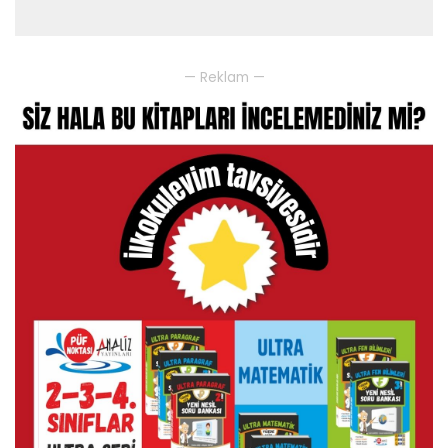
— Reklam —