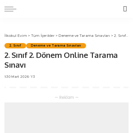
İlkokul Evim
>
Tüm İçerikler
>
Deneme ve Tarama Sınavları
>
2. Sınıf
>
2
2. Sınıf
Deneme ve Tarama Sınavları
2. Sınıf 2. Dönem Online Tarama
Sınavı
30 Mart 2026
3
— Reklam —