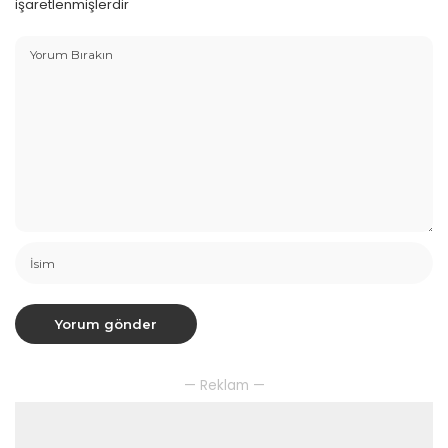
işaretlenmişlerdir
— Reklam —