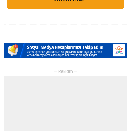
— Reklam —